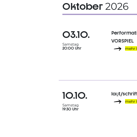
Oktober
2026
03.10.
Performati
VORSPIEL
Samstag
20:00 Uhr
mehr 
10.10.
laʊ̯t/schrif
mehr 
Samstag
19:30 Uhr