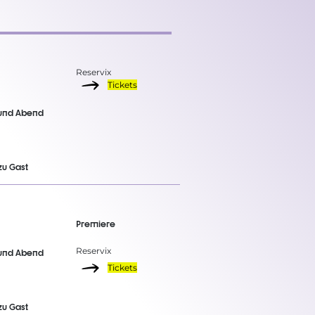
Reservix
Tickets
und Abend
zu Gast
Premiere
Reservix
und Abend
Tickets
zu Gast