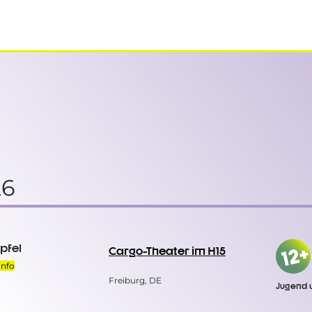
6
ipfel
Cargo-Theater im H15
Info
Freiburg, DE
Jugend 