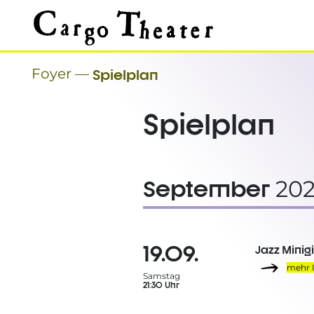
Foyer
—
Spielplan
Spielplan
September
202
19.09.
Jazz Minig
mehr 
Samstag
21:30 Uhr