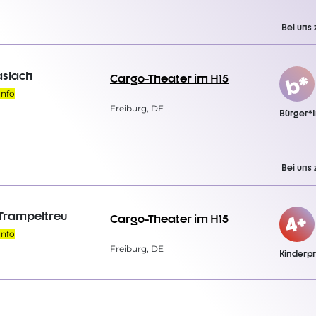
Bei uns 
aslach
Cargo-Theater im H15
Info
Freiburg, DE
Bürger*
Bei uns 
 Trampeltreu
Cargo-Theater im H15
Info
Freiburg, DE
Kinder